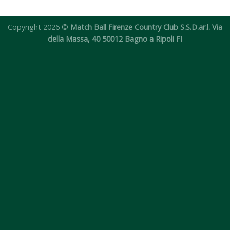
Copyright 2026 ©
Match Ball Firenze Country Club S.S.D.ar.l. Via
Remember
Password
della Massa, 40 50012 Bagno a Ripoli FI
Me
dimenticata?
Login
Non sei
ancora
iscritto?
Registrati
ora!