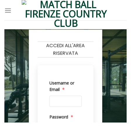
Skip
to
content
ACCEDI ALL'AREA
RISERVATA
Username or
Email
*
Password
*