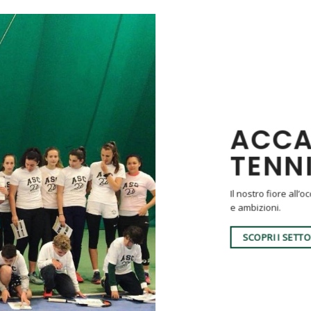
ACCA
TENN
Il nostro fiore all’
e ambizioni.
SCOPRI I SETTO