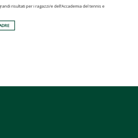
andi risultati per i ragazzi/e dell’Accademia del tennis e
UADRE