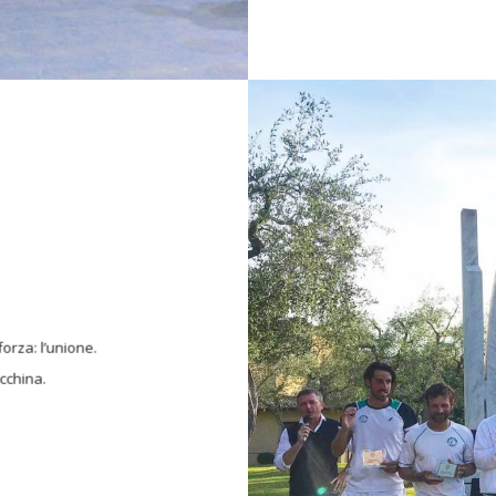
forza: l’unione.
cchina.