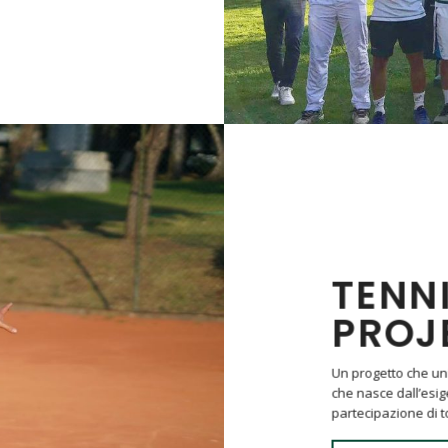
TENN
PROJ
Un progetto che uni
che nasce dall’esige
partecipazione di t