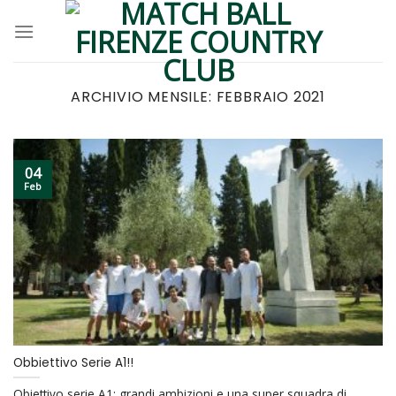
Skip
to
content
ARCHIVIO MENSILE:
FEBBRAIO 2021
04
Feb
Obbiettivo Serie A1!!
Obiettivo serie A1: grandi ambizioni e una super squadra di